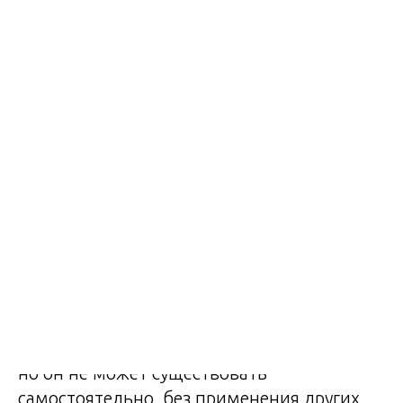
Разработка и создание сайта - первая и
самая важная составляющая в работе с
интернет-рекламой.
В зависимости от объёма и назначения,
сайты делятся на несколько основных
видов.
1.
Сайт-визитка
- самый простой сайт,
состоящий из одной или нескольких
страниц. Как правило, на нём размещают
основную информацию о компании для
клиентов. Такой сайт предназначен
исключительно для презентации фирмы,
на его создание не нужно больших затрат,
но он не может существовать
самостоятельно, без применения других